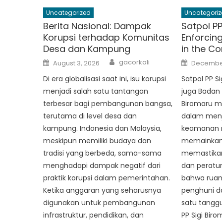
Uncategorized
Uncategoriz
Berita Nasional: Dampak
Satpol PP
Korupsi terhadap Komunitas
Enforcin
Desa dan Kampung
in the C
Author
Posted
Posted
gacorkali
August 3, 2026
December
on
on
Di era globalisasi saat ini, isu korupsi
Satpol PP S
menjadi salah satu tantangan
juga Badan 
terbesar bagi pembangunan bangsa,
Biromaru m
terutama di level desa dan
dalam menj
kampung. Indonesia dan Malaysia,
keamanan m
meskipun memiliki budaya dan
memainkan 
tradisi yang berbeda, sama-sama
memastika
menghadapi dampak negatif dari
dan peratur
praktik korupsi dalam pemerintahan.
bahwa ruan
Ketika anggaran yang seharusnya
penghuni d
digunakan untuk pembangunan
satu tangg
infrastruktur, pendidikan, dan
PP Sigi Bi