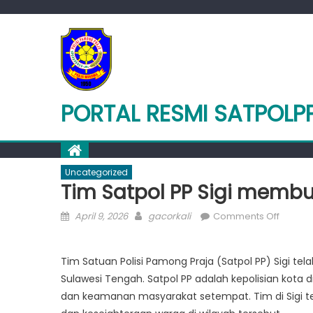
Skip
to
content
PORTAL RESMI SATPOLP
Uncategorized
Tim Satpol PP Sigi memb
Posted
Author
on
April 9, 2026
gacorkali
Comments Off
on
Tim
Satpol
Tim Satuan Polisi Pamong Praja (Satpol PP) Sigi te
PP
Sulawesi Tengah. Satpol PP adalah kepolisian kot
Sigi
membu
dan keamanan masyarakat setempat. Tim di Sigi t
perub