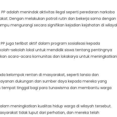
akat
l PP adalah menindak aktivitas ilegal seperti peredaran narkoba
akat. Dengan melakukan patroli rutin dan bekerja sama dengan
pu mengurangi secara signifikan kejadian kejahatan di wilaya
P juga terlibat aktif dalam program sosialisasi kepada
olah-sekolah lokal untuk mendidik siswa tentang pentingnya
kan acara-acara komunitas dan lokakarya untuk meningkatkan
ada kelompok rentan di masyarakat, seperti lansia dan
n layanan dukungan dan sumber daya kepada mereka yang
 tempat tinggal bagi para tunawisma dan membantu warga
 dalam meningkatkan kualitas hidup warga di wilayah tersebut.
arakat tidak luput dari perhatian, dan mereka telah