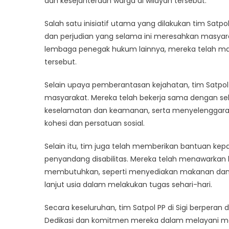
dan kesejahteraan warga di wilayah tersebut.
di
masyar
Salah satu inisiatif utama yang dilakukan tim Satpo
dan perjudian yang selama ini meresahkan masyar
lembaga penegak hukum lainnya, mereka telah mam
tersebut.
Selain upaya pemberantasan kejahatan, tim Satpol P
masyarakat. Mereka telah bekerja sama dengan sek
keselamatan dan keamanan, serta menyelenggara
kohesi dan persatuan sosial.
Selain itu, tim juga telah memberikan bantuan kep
penyandang disabilitas. Mereka telah menawarka
membutuhkan, seperti menyediakan makanan dan
lanjut usia dalam melakukan tugas sehari-hari.
Secara keseluruhan, tim Satpol PP di Sigi berperan
Dedikasi dan komitmen mereka dalam melayani masy