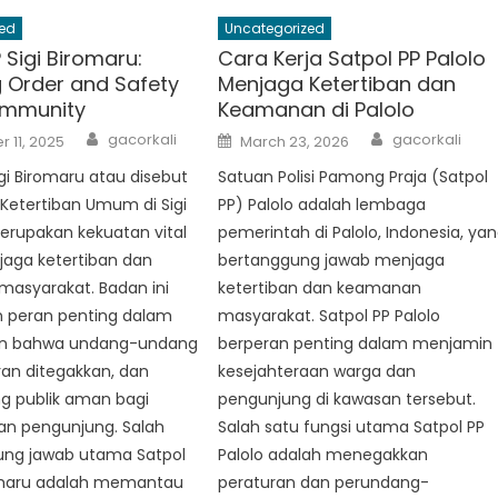
ed
Uncategorized
 Sigi Biromaru:
Cara Kerja Satpol PP Palolo
g Order and Safety
Menjaga Ketertiban dan
ommunity
Keamanan di Palolo
Author
Author
Posted
gacorkali
gacorkali
 11, 2025
March 23, 2026
on
igi Biromaru atau disebut
Satuan Polisi Pamong Praja (Satpol
Ketertiban Umum di Sigi
PP) Palolo adalah lembaga
erupakan kekuatan vital
pemerintah di Palolo, Indonesia, ya
aga ketertiban dan
bertanggung jawab menjaga
asyarakat. Badan ini
ketertiban dan keamanan
peran penting dalam
masyarakat. Satpol PP Palolo
n bahwa undang-undang
berperan penting dalam menjamin
an ditegakkan, dan
kesejahteraan warga dan
g publik aman bagi
pengunjung di kawasan tersebut.
an pengunjung. Salah
Salah satu fungsi utama Satpol PP
ung jawab utama Satpol
Palolo adalah menegakkan
romaru adalah memantau
peraturan dan perundang-