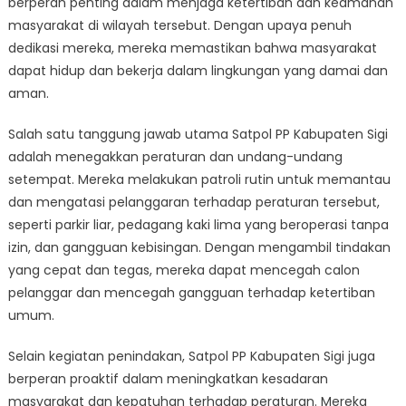
berperan penting dalam menjaga ketertiban dan keamanan
Kabupaten
Sigi
masyarakat di wilayah tersebut. Dengan upaya penuh
Menjaga
dedikasi mereka, mereka memastikan bahwa masyarakat
Ketertiban
dapat hidup dan bekerja dalam lingkungan yang damai dan
Masyarakat
aman.
Salah satu tanggung jawab utama Satpol PP Kabupaten Sigi
adalah menegakkan peraturan dan undang-undang
setempat. Mereka melakukan patroli rutin untuk memantau
dan mengatasi pelanggaran terhadap peraturan tersebut,
seperti parkir liar, pedagang kaki lima yang beroperasi tanpa
izin, dan gangguan kebisingan. Dengan mengambil tindakan
yang cepat dan tegas, mereka dapat mencegah calon
pelanggar dan mencegah gangguan terhadap ketertiban
umum.
Selain kegiatan penindakan, Satpol PP Kabupaten Sigi juga
berperan proaktif dalam meningkatkan kesadaran
masyarakat dan kepatuhan terhadap peraturan. Mereka