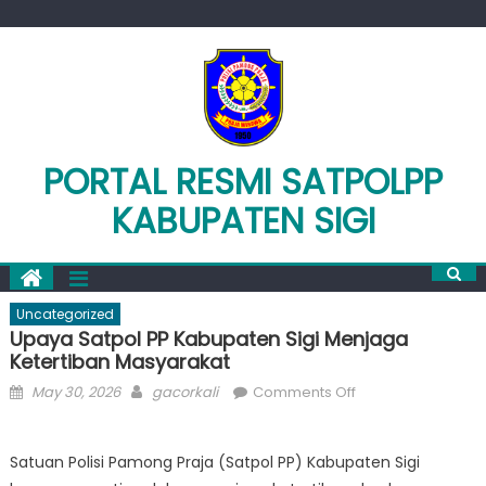
Skip
to
content
PORTAL RESMI SATPOLPP
KABUPATEN SIGI
Uncategorized
Upaya Satpol PP Kabupaten Sigi Menjaga
Ketertiban Masyarakat
Posted
Author
on
May 30, 2026
gacorkali
Comments Off
on
Upaya
Satpol
Satuan Polisi Pamong Praja (Satpol PP) Kabupaten Sigi
PP