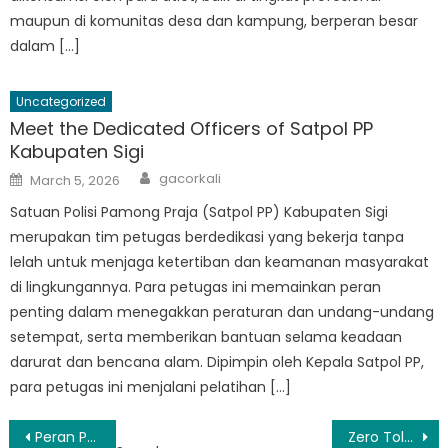
maupun di komunitas desa dan kampung, berperan besar
dalam […]
Uncategorized
Meet the Dedicated Officers of Satpol PP
Kabupaten Sigi
Author
Posted
gacorkali
March 5, 2026
on
Satuan Polisi Pamong Praja (Satpol PP) Kabupaten Sigi
merupakan tim petugas berdedikasi yang bekerja tanpa
lelah untuk menjaga ketertiban dan keamanan masyarakat
di lingkungannya. Para petugas ini memainkan peran
penting dalam menegakkan peraturan dan undang-undang
setempat, serta memberikan bantuan selama keadaan
darurat dan bencana alam. Dipimpin oleh Kepala Satpol PP,
para petugas ini menjalani pelatihan […]
Post
Peran Penting Satpol PP Sigi Dalam Menjaga Ketertiban dan Keamanan Masyarakat
Zero Tolerance: Upaya Satpol PP Sigi Bersih-Bersih Jalanan