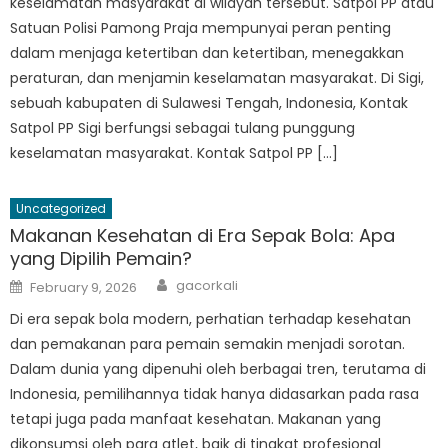
keselamatan masyarakat di wilayah tersebut. Satpol PP atau
Satuan Polisi Pamong Praja mempunyai peran penting
dalam menjaga ketertiban dan ketertiban, menegakkan
peraturan, dan menjamin keselamatan masyarakat. Di Sigi,
sebuah kabupaten di Sulawesi Tengah, Indonesia, Kontak
Satpol PP Sigi berfungsi sebagai tulang punggung
keselamatan masyarakat. Kontak Satpol PP […]
Uncategorized
Makanan Kesehatan di Era Sepak Bola: Apa
yang Dipilih Pemain?
Author
Posted
gacorkali
February 9, 2026
on
Di era sepak bola modern, perhatian terhadap kesehatan
dan pemakanan para pemain semakin menjadi sorotan.
Dalam dunia yang dipenuhi oleh berbagai tren, terutama di
Indonesia, pemilihannya tidak hanya didasarkan pada rasa
tetapi juga pada manfaat kesehatan. Makanan yang
dikonsumsi oleh para atlet, baik di tingkat profesional