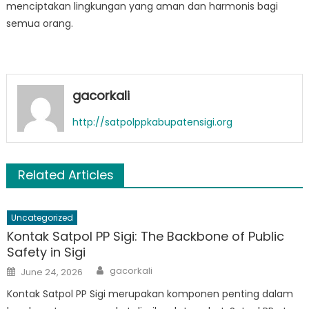
menciptakan lingkungan yang aman dan harmonis bagi
semua orang.
gacorkali
http://satpolppkabupatensigi.org
Related Articles
Uncategorized
Kontak Satpol PP Sigi: The Backbone of Public
Safety in Sigi
Author
Posted
gacorkali
June 24, 2026
on
Kontak Satpol PP Sigi merupakan komponen penting dalam