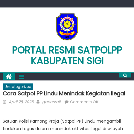
Skip
to
content
PORTAL RESMI SATPOLPP
KABUPATEN SIGI
Uncategorized
Cara Satpol PP Lindu Menindak Kegiatan Ilegal
Posted
Author
on
April 28, 2026
gacorkali
Comments Off
on
Cara
Satpol
Satuan Polisi Pamong Praja (Satpol PP) Lindu mengambil
PP
tindakan tegas dalam menindak aktivitas ilegal di wilayah
Lindu