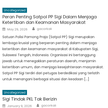
Uncategorized
Peran Penting Satpol PP Sigi Dalam Menjaga
Ketertiban dan Keamanan Masyarakat
Author
Posted
gacorkali
May 29, 2026
on
Satuan Polisi Pamong Praja (Satpol PP) Sigi merupakan
lembaga krusial yang berperan penting dalam menjaga
ketertiban dan keamanan masyarakat di Kabupaten Sigi,
Sulawesi Tengah, Indonesia. Organisasi ini bertanggung
jawab untuk menegakkan peraturan daerah, menjamin
ketertiban umum, dan menjaga kesejahteraan masyarakat.
Satpol PP Sigi terdiri dari petugas berdedikasi yang terlatih
untuk menangani berbagai situasi dan keadaan […]
Uncategorized
Sigi Tindak PKL Tak Berizin
Author
Posted
gacorkali
January 9, 2026
on