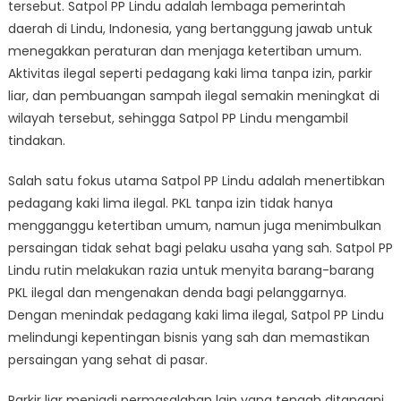
Menindak
tersebut. Satpol PP Lindu adalah lembaga pemerintah
Kegiatan
daerah di Lindu, Indonesia, yang bertanggung jawab untuk
Ilegal
menegakkan peraturan dan menjaga ketertiban umum.
Aktivitas ilegal seperti pedagang kaki lima tanpa izin, parkir
liar, dan pembuangan sampah ilegal semakin meningkat di
wilayah tersebut, sehingga Satpol PP Lindu mengambil
tindakan.
Salah satu fokus utama Satpol PP Lindu adalah menertibkan
pedagang kaki lima ilegal. PKL tanpa izin tidak hanya
mengganggu ketertiban umum, namun juga menimbulkan
persaingan tidak sehat bagi pelaku usaha yang sah. Satpol PP
Lindu rutin melakukan razia untuk menyita barang-barang
PKL ilegal dan mengenakan denda bagi pelanggarnya.
Dengan menindak pedagang kaki lima ilegal, Satpol PP Lindu
melindungi kepentingan bisnis yang sah dan memastikan
persaingan yang sehat di pasar.
Parkir liar menjadi permasalahan lain yang tengah ditangani