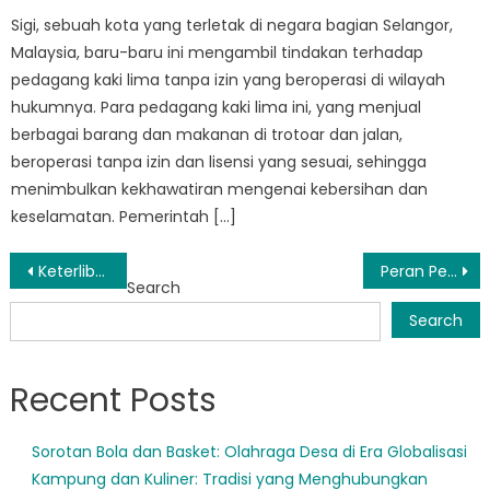
Sigi, sebuah kota yang terletak di negara bagian Selangor,
Malaysia, baru-baru ini mengambil tindakan terhadap
pedagang kaki lima tanpa izin yang beroperasi di wilayah
hukumnya. Para pedagang kaki lima ini, yang menjual
berbagai barang dan makanan di trotoar dan jalan,
beroperasi tanpa izin dan lisensi yang sesuai, sehingga
menimbulkan kekhawatiran mengenai kebersihan dan
keselamatan. Pemerintah […]
Post
Keterlibatan Masyarakat: Bagaimana Satpol PP Kulawi Selatan Bekerjasama dengan Warga untuk Meningkatkan Keselamatan
Peran Penting Info Satpol PP Sigi Dalam Menjaga Ketertiban Masyarakat
Search
navigation
Search
Recent Posts
Sorotan Bola dan Basket: Olahraga Desa di Era Globalisasi
Kampung dan Kuliner: Tradisi yang Menghubungkan