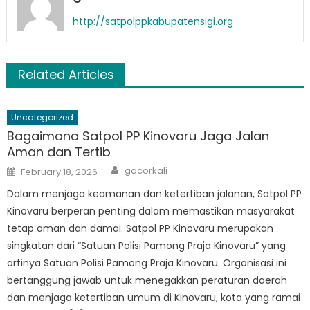
http://satpolppkabupatensigi.org
Related Articles
Uncategorized
Bagaimana Satpol PP Kinovaru Jaga Jalan
Aman dan Tertib
Author
Posted
gacorkali
February 18, 2026
on
Dalam menjaga keamanan dan ketertiban jalanan, Satpol PP
Kinovaru berperan penting dalam memastikan masyarakat
tetap aman dan damai. Satpol PP Kinovaru merupakan
singkatan dari “Satuan Polisi Pamong Praja Kinovaru” yang
artinya Satuan Polisi Pamong Praja Kinovaru. Organisasi ini
bertanggung jawab untuk menegakkan peraturan daerah
dan menjaga ketertiban umum di Kinovaru, kota yang ramai