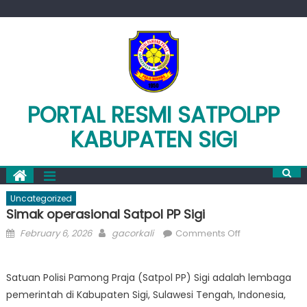
Skip
to
content
PORTAL RESMI SATPOLPP
KABUPATEN SIGI
Uncategorized
Simak operasional Satpol PP Sigi
Posted
Author
on
February 6, 2026
gacorkali
Comments Off
on
Simak
operasional
Satuan Polisi Pamong Praja (Satpol PP) Sigi adalah lembaga
Satpol
pemerintah di Kabupaten Sigi, Sulawesi Tengah, Indonesia,
PP