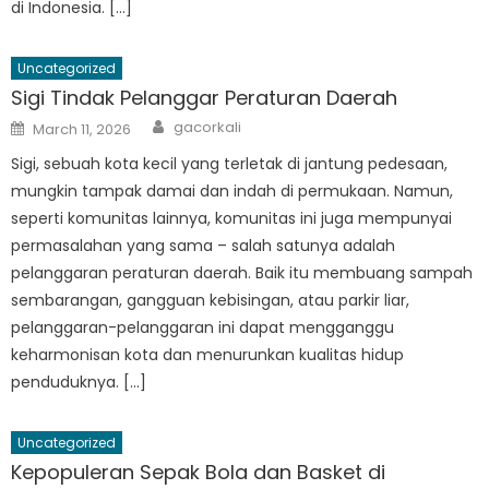
di Indonesia. […]
Uncategorized
Sigi Tindak Pelanggar Peraturan Daerah
Author
Posted
gacorkali
March 11, 2026
on
Sigi, sebuah kota kecil yang terletak di jantung pedesaan,
mungkin tampak damai dan indah di permukaan. Namun,
seperti komunitas lainnya, komunitas ini juga mempunyai
permasalahan yang sama – salah satunya adalah
pelanggaran peraturan daerah. Baik itu membuang sampah
sembarangan, gangguan kebisingan, atau parkir liar,
pelanggaran-pelanggaran ini dapat mengganggu
keharmonisan kota dan menurunkan kualitas hidup
penduduknya. […]
Uncategorized
Kepopuleran Sepak Bola dan Basket di