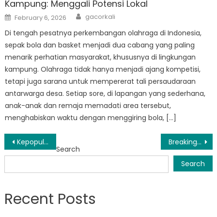
Kampung: Menggali Potensi Lokal
Author
Posted
gacorkali
February 6, 2026
on
Di tengah pesatnya perkembangan olahraga di Indonesia,
sepak bola dan basket menjadi dua cabang yang paling
menarik perhatian masyarakat, khususnya di lingkungan
kampung. Olahraga tidak hanya menjadi ajang kompetisi,
tetapi juga sarana untuk mempererat tali persaudaraan
antarwarga desa. Setiap sore, di lapangan yang sederhana,
anak-anak dan remaja memadati area tersebut,
menghabiskan waktu dengan menggiring bola, […]
Post
Kepopuleran Sepak Bola dan Basket di Kampung: Menggali Potensi Lokal
Breaking Barriers: Razia Satpol PP Sigi’s Inspiring Journey in Law Enforcement
Search
navigation
Search
Recent Posts