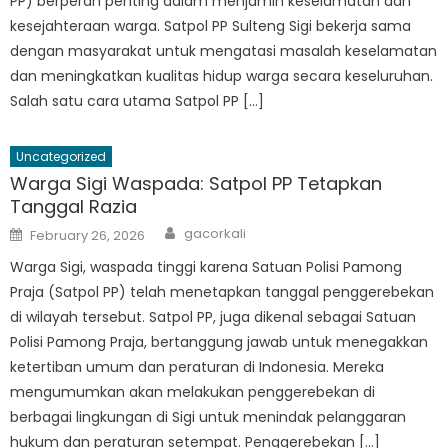
PP) berperan penting dalam menjamin keselamatan dan
kesejahteraan warga. Satpol PP Sulteng Sigi bekerja sama
dengan masyarakat untuk mengatasi masalah keselamatan
dan meningkatkan kualitas hidup warga secara keseluruhan.
Salah satu cara utama Satpol PP […]
Uncategorized
Warga Sigi Waspada: Satpol PP Tetapkan
Tanggal Razia
Author
Posted
gacorkali
February 26, 2026
on
Warga Sigi, waspada tinggi karena Satuan Polisi Pamong
Praja (Satpol PP) telah menetapkan tanggal penggerebekan
di wilayah tersebut. Satpol PP, juga dikenal sebagai Satuan
Polisi Pamong Praja, bertanggung jawab untuk menegakkan
ketertiban umum dan peraturan di Indonesia. Mereka
mengumumkan akan melakukan penggerebekan di
berbagai lingkungan di Sigi untuk menindak pelanggaran
hukum dan peraturan setempat. Penggerebekan […]