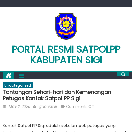
Skip
to
content
PORTAL RESMI SATPOLPP
KABUPATEN SIGI
Uncategorized
Tantangan Sehari-hari dan Kemenangan
Petugas Kontak Satpol PP Sigi
Posted
Author
on
May 2, 2026
gacorkali
Comments Off
on
Tantangan
Sehari-
Kontak Satpol PP Sigi adalah sekelompok petugas yang
hari