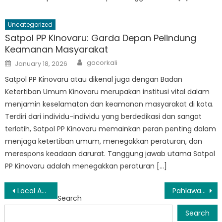
Uncategorized
Satpol PP Kinovaru: Garda Depan Pelindung
Keamanan Masyarakat
Author
Posted
gacorkali
January 18, 2026
on
Satpol PP Kinovaru atau dikenal juga dengan Badan
Ketertiban Umum Kinovaru merupakan institusi vital dalam
menjamin keselamatan dan keamanan masyarakat di kota.
Terdiri dari individu-individu yang berdedikasi dan sangat
terlatih, Satpol PP Kinovaru memainkan peran penting dalam
menjaga ketertiban umum, menegakkan peraturan, dan
merespons keadaan darurat. Tanggung jawab utama Satpol
PP Kinovaru adalah menegakkan peraturan […]
Post
Local Authorities Investigate Pengaduan Against Satpol PP in Sigi
Pahlawan Tanpa Tanda Jasa Sigi: Upaya Tak kenal lelah Struktur Satpol PP Menjaga Ketentraman dan Ketertiban
Search
navigation
Search