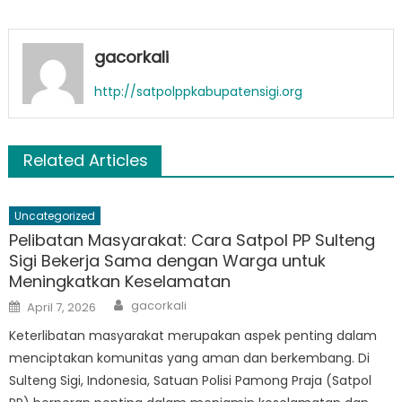
gacorkali
http://satpolppkabupatensigi.org
Related Articles
Uncategorized
Pelibatan Masyarakat: Cara Satpol PP Sulteng
Sigi Bekerja Sama dengan Warga untuk
Meningkatkan Keselamatan
Author
Posted
gacorkali
April 7, 2026
on
Keterlibatan masyarakat merupakan aspek penting dalam
menciptakan komunitas yang aman dan berkembang. Di
Sulteng Sigi, Indonesia, Satuan Polisi Pamong Praja (Satpol