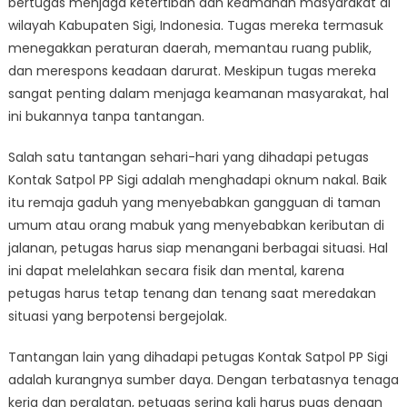
bertugas menjaga ketertiban dan keamanan masyarakat di
dan
Kemenangan
wilayah Kabupaten Sigi, Indonesia. Tugas mereka termasuk
Petugas
menegakkan peraturan daerah, memantau ruang publik,
Kontak
dan merespons keadaan darurat. Meskipun tugas mereka
Satpol
sangat penting dalam menjaga keamanan masyarakat, hal
PP
ini bukannya tanpa tantangan.
Sigi
Salah satu tantangan sehari-hari yang dihadapi petugas
Kontak Satpol PP Sigi adalah menghadapi oknum nakal. Baik
itu remaja gaduh yang menyebabkan gangguan di taman
umum atau orang mabuk yang menyebabkan keributan di
jalanan, petugas harus siap menangani berbagai situasi. Hal
ini dapat melelahkan secara fisik dan mental, karena
petugas harus tetap tenang dan tenang saat meredakan
situasi yang berpotensi bergejolak.
Tantangan lain yang dihadapi petugas Kontak Satpol PP Sigi
adalah kurangnya sumber daya. Dengan terbatasnya tenaga
kerja dan peralatan, petugas sering kali harus puas dengan