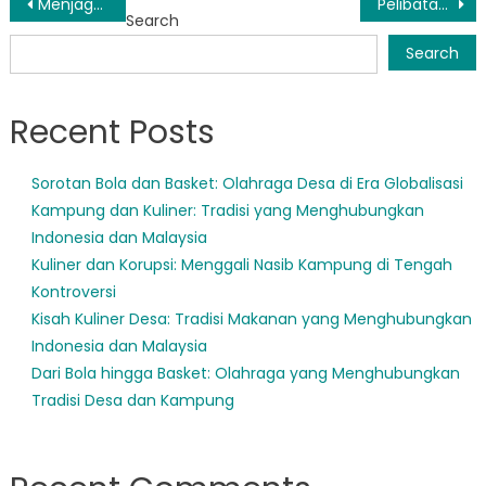
Post
Menjaga Keamanan Masyarakat: Peran Satpol PP Kabupaten Sigi
Pelibatan Masyarakat: Cara Satpol PP Sulteng Sigi Bekerja Sama dengan Warga untuk Meningkatkan Keselamatan
Search
navigation
Search
Recent Posts
Sorotan Bola dan Basket: Olahraga Desa di Era Globalisasi
Kampung dan Kuliner: Tradisi yang Menghubungkan
Indonesia dan Malaysia
Kuliner dan Korupsi: Menggali Nasib Kampung di Tengah
Kontroversi
Kisah Kuliner Desa: Tradisi Makanan yang Menghubungkan
Indonesia dan Malaysia
Dari Bola hingga Basket: Olahraga yang Menghubungkan
Tradisi Desa dan Kampung