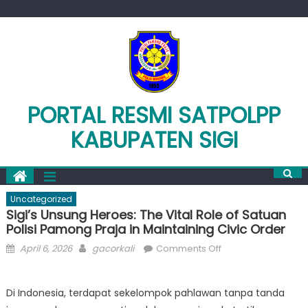
Skip
to
content
PORTAL RESMI SATPOLPP
KABUPATEN SIGI
Uncategorized
Sigi’s Unsung Heroes: The Vital Role of Satuan
Polisi Pamong Praja in Maintaining Civic Order
Posted
Author
on
April 6, 2026
gacorkali
Comments Off
on
Sigi’s
Unsung
Di Indonesia, terdapat sekelompok pahlawan tanpa tanda
Heroes: