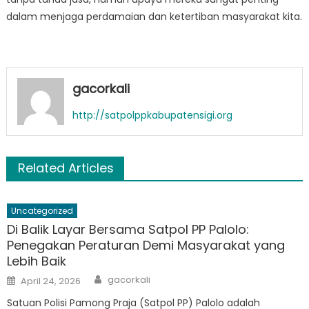
dalam menjaga perdamaian dan ketertiban masyarakat kita.
gacorkali
http://satpolppkabupatensigi.org
Related Articles
Uncategorized
Di Balik Layar Bersama Satpol PP Palolo:
Penegakan Peraturan Demi Masyarakat yang
Lebih Baik
Author
Posted
gacorkali
April 24, 2026
on
Satuan Polisi Pamong Praja (Satpol PP) Palolo adalah