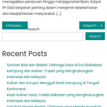
menegakkan peraturan hingga menjaga ketertiban, Satpol
PP Dolo berperan penting dalam menjamin keselamatan
dan kesejahteraan masyarakat. […]
Post
Pandangan Ke Dalam Satpol PP Pipikoro: Menjaga Keamanan Masyarakat
Satpol PP Kulawi Selatan Cracks Down on Illegal Activities
Search
navigation
Search
Recent Posts
Sorotan Bola dan Basket: Olahraga Desa di Era Globalisasi
Kampung dan Kuliner: Tradisi yang Menghubungkan
Indonesia dan Malaysia
Kuliner dan Korupsi: Menggali Nasib Kampung di Tengah
Kontroversi
Kisah Kuliner Desa: Tradisi Makanan yang Menghubungkan
Indonesia dan Malaysia
Dari Bola hingga Basket: Olahraga yang Menghubungkan