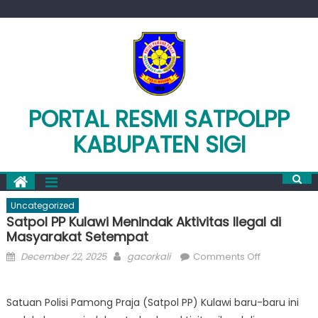
Skip
to
content
PORTAL RESMI SATPOLPP
KABUPATEN SIGI
Uncategorized
Satpol PP Kulawi Menindak Aktivitas Ilegal di
Masyarakat Setempat
Posted
Author
on
December 22, 2025
gacorkali
Comments Off
on
Satpol
PP
Satuan Polisi Pamong Praja (Satpol PP) Kulawi baru-baru ini
Kulawi