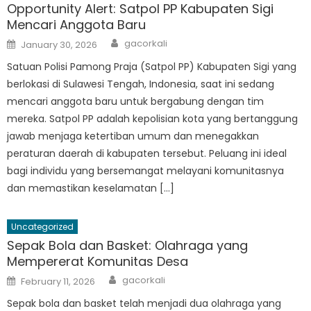
Opportunity Alert: Satpol PP Kabupaten Sigi
Mencari Anggota Baru
Author
Posted
gacorkali
January 30, 2026
on
Satuan Polisi Pamong Praja (Satpol PP) Kabupaten Sigi yang
berlokasi di Sulawesi Tengah, Indonesia, saat ini sedang
mencari anggota baru untuk bergabung dengan tim
mereka. Satpol PP adalah kepolisian kota yang bertanggung
jawab menjaga ketertiban umum dan menegakkan
peraturan daerah di kabupaten tersebut. Peluang ini ideal
bagi individu yang bersemangat melayani komunitasnya
dan memastikan keselamatan […]
Uncategorized
Sepak Bola dan Basket: Olahraga yang
Mempererat Komunitas Desa
Author
Posted
gacorkali
February 11, 2026
on
Sepak bola dan basket telah menjadi dua olahraga yang