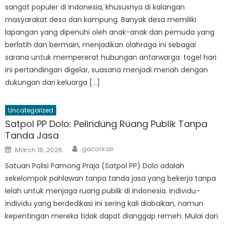
sangat populer di Indonesia, khususnya di kalangan
masyarakat desa dan kampung. Banyak desa memiliki
lapangan yang dipenuhi oleh anak-anak dan pemuda yang
berlatih dan bermain, menjadikan olahraga ini sebagai
sarana untuk mempererat hubungan antarwarga. togel hari
ini pertandingan digelar, suasana menjadi meriah dengan
dukungan dari keluarga […]
Uncategorized
Satpol PP Dolo: Pelindung Ruang Publik Tanpa
Tanda Jasa
Author
Posted
gacorkali
March 18, 2026
on
Satuan Polisi Pamong Praja (Satpol PP) Dolo adalah
sekelompok pahlawan tanpa tanda jasa yang bekerja tanpa
lelah untuk menjaga ruang publik di Indonesia. Individu-
individu yang berdedikasi ini sering kali diabaikan, namun
kepentingan mereka tidak dapat dianggap remeh. Mulai dari