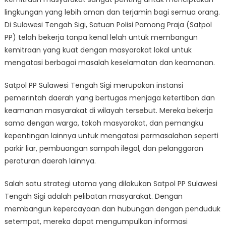
Satpol
lingkungan yang lebih aman dan terjamin bagi semua orang.
PP
Sulawesi
Di Sulawesi Tengah Sigi, Satuan Polisi Pamong Praja (Satpol
Tengah
PP) telah bekerja tanpa kenal lelah untuk membangun
Sigi
kemitraan yang kuat dengan masyarakat lokal untuk
Works
mengatasi berbagai masalah keselamatan dan keamanan.
Together
for
Satpol PP Sulawesi Tengah Sigi merupakan instansi
a
pemerintah daerah yang bertugas menjaga ketertiban dan
Safer
keamanan masyarakat di wilayah tersebut. Mereka bekerja
Environment
sama dengan warga, tokoh masyarakat, dan pemangku
kepentingan lainnya untuk mengatasi permasalahan seperti
parkir liar, pembuangan sampah ilegal, dan pelanggaran
peraturan daerah lainnya.
Salah satu strategi utama yang dilakukan Satpol PP Sulawesi
Tengah Sigi adalah pelibatan masyarakat. Dengan
membangun kepercayaan dan hubungan dengan penduduk
setempat, mereka dapat mengumpulkan informasi