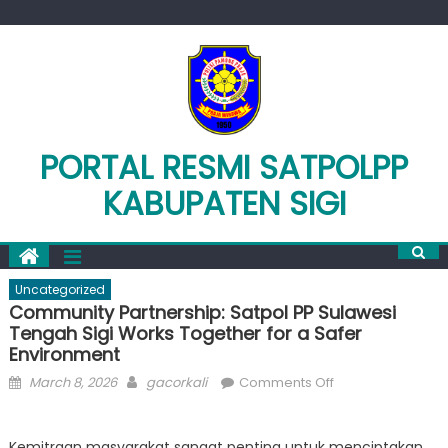
Skip
to
content
PORTAL RESMI SATPOLPP
KABUPATEN SIGI
Uncategorized
Community Partnership: Satpol PP Sulawesi
Tengah Sigi Works Together for a Safer
Environment
Posted
Author
on
March 8, 2026
gacorkali
Comments Off
on
Community
Partnership:
Kemitraan masyarakat sangat penting untuk menciptakan