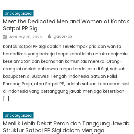
Uncategorized
Meet the Dedicated Men and Women of Kontak
Satpol PP Sigi
Author
Posted
gacorkali
January 28, 2026
on
Kontak Satpol PP Sigi adalah sekelompok pria dan wanita
berdedikasi yang bekerja tanpa kenal lelah untuk menjamin
keselamatan dan keamanan komunitas mereka. Orang-
orang ini adalah pahlawan tanpa tanda jasa di Sigi, sebuah
kabupaten di Sulawesi Tengah, Indonesia. Satuan Polisi
Pamong Praja, atau Satpol PP, adalah satuan keamanan sipil
di Indonesia yang bertanggung jawab menjaga ketertiban
[…]
Uncategorized
Menilik Lebih Dekat Peran dan Tanggung Jawab
Struktur Satpol PP Sigi dalam Menjaga