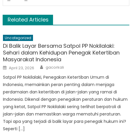
Related Articles
Uncategorized
Di Balik Layar Bersama Satpol PP Nokilalaki:
Sehari dalam Kehidupan Penegak Ketertiban
Masyarakat Indonesia
Author
Posted
gacorkali
April 23, 2026
on
Satpol PP Nokilalaki, Penegakan Ketertiban Umum di
Indonesia, memainkan peran penting dalam menjaga
perdamaian dan ketertiban di jalan-jalan yang ramai di
Indonesia. Dikenal dengan penegakan peraturan dan hukum
yang ketat, Satpol PP Nokilalaki sering terlihat berpatroli di
jalan-jalan dan memastikan warga mematuhi peraturan.
Tapi apa yang terjadi di balik layar para penegak hukum ini?
Seperti […]