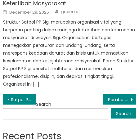
Ketertiban Masyarakat
Author
Posted
gacorkali
December 29, 2025
on
Struktur Satpol PP Sigi merupakan organisasi vital yang
berperan penting dalam menjaga ketertiban dan keamanan
masyarakat di wilayah Sigi. Organisasi ini bertugas
menegakkan peraturan dan undang-undang, serta
merespons keadaan darurat dan krisis untuk memastikan
keselamatan dan kesejahteraan masyarakat. Peran Struktur
Satpol PP Sigi bersifat multifaset dan memerlukan
profesionalisme, disiplin, dan dedikasi tingkat tinggi.
Organisasi ini […]
Post
Satpol PP Sulteng Sigi’s Efforts to Combat Crime and Maintain Peace
Pemberdayaan Perempuan dalam Penegakan Hukum: Kerja Berdampak Satpol PP Razia
Search
navigation
Search
Recent Posts